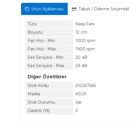
Ürün Açıklaması
Taksit / Ödeme Seçenekl
Türü
Kasa Fanı
Boyutu
12 cm
Fan Hızı - Min
1000 rpm
Fan Hızı - Max
1900 rpm
Ses Seviyesi - Min
20 dB
Ses Seviyesi - Max
29 dB
Diğer Özellikler
Stok Kodu
210267565
Marka
ASUS
Stok Durumu
Var
Garanti (Yıl)
3