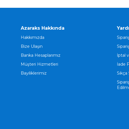
Azaraks Hakkında
Yard
Hakkımızda
Sipari
Bize Ulaşın
Sipari
Banka Hesaplarımız
İptal 
Müşteri Hizmetleri
İade 
Bayiliklerimiz
Sıkça 
Sipari
Edilm