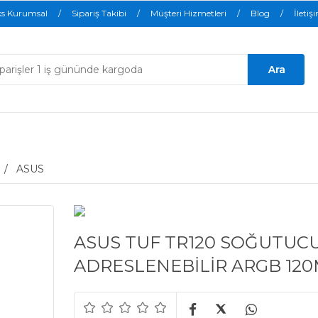
ks Kurumsal
Sipariş Takibi
Müşteri Hizmetleri
Blog
İletiş
ASUS
ASUS TUF TR120 SOĞUTUCU
ADRESLENEBİLİR ARGB 120M