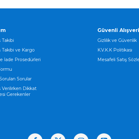
ım
Güvenli Alışver
ş Takibi
Gizlilik ve Güvenlik
ş Takibi ve Kargo
K.V.K.K Politikası
ve İade Prosedürleri
Mesafeli Satış Söz
Formu
Sorulan Sorular
ş Verilirken Dikkat
esi Gerekenler