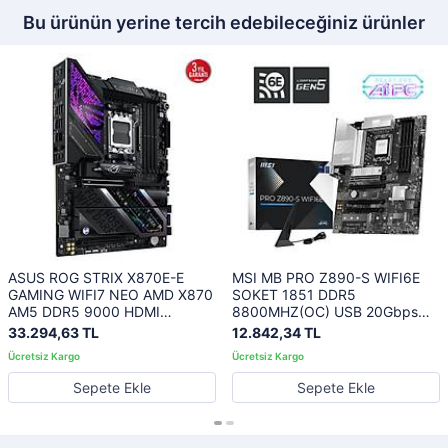
Bu ürünün yerine tercih edebileceğiniz ürünler
ASUS ROG STRIX X870E-E
MSI MB PRO Z890-S WIFI6E
GAMING WIFI7 NEO AMD X870
SOKET 1851 DDR5
AM5 DDR5 9000 HDMI
8800MHZ(OC) USB 20Gbps
2xUSB4 5x M2 USB3.2 WiFi 7 +
3xM.2 HDMI DP 2.5G LAN WIFI
33.294,63 TL
12.842,34 TL
BT AURA RGB 5Gbit LAN ATX
6E ATX
18+2+2 Güç Aşamaları, Çift
USB4, AIO Q-CONNECTOR
Sepete Ekle
Sepete Ekle