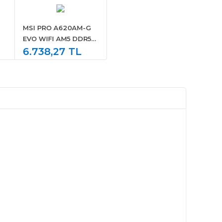
MSI PRO A620AM-G
EVO WIFI AM5 DDR5
7200MHZ(OC) ARGB
6.738,27 TL
HDMI VGA 2XM.2 USB
5 GBPS 2.5G LAN WIFI
6E MATX