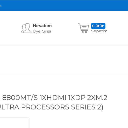
im
Hesabım
0 ürün
Üye Girişi
Sepetim
 8800MT/S 1XHDMI 1XDP 2XM.2
 ULTRA PROCESSORS SERIES 2)