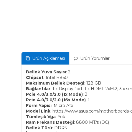
Ürün Açıklaması
Ürün Yorumları
Bellek Yuva Sayısı
: 2
Chipset
: Intel B860
Maksimum Bellek Desteği
: 128 GB
Bağlantılar
: 1 x DisplayPort, 1 x HDMI, 2xM.2, 3 x se
Pcie 4.0/3.0/2.0 (1x Mode)
: 2
Pcie 4.0/3.0/2.0 (16x Mode)
: 1
Form Yapısı
: Micro Atx
Model Link
: https://www.asus.com/motherboards
Tümleşik Vga
: Yok
Ram Frekans Desteği
: 8800 MT/s (OC)
Bellek Türü
: DDR5