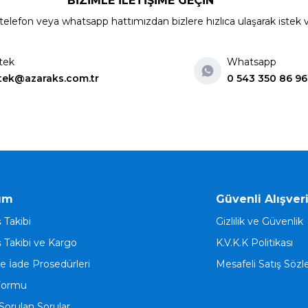
BİZİMLE İLETİŞİME GEÇİN
elefon veya whatsapp hattımızdan bizlere hızlıca ulaşarak istek ve ön
tek
Whatsapp
tek@azaraks.com.tr
0 543 350 86 96
ım
Güvenli Alışver
ş Takibi
Gizlilik ve Güvenlik
ş Takibi ve Kargo
K.V.K.K Politikası
ve İade Prosedürleri
Mesafeli Satış Söz
Formu
Sorulan Sorular