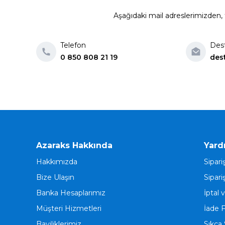
Aşağıdaki mail adreslerimizden, t
Telefon
Des
0 850 808 21 19
des
Azaraks Hakkında
Yard
Hakkımızda
Sipari
Bize Ulaşın
Sipari
Banka Hesaplarımız
İptal 
Müşteri Hizmetleri
İade 
Bayiliklerimiz
Sıkça 