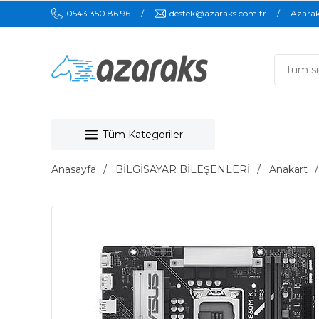
0543 350 86 96
destek@azaraks.com.tr
Azara
Tüm Kategoriler
Anasayfa
BİLGİSAYAR BİLEŞENLERİ
Anakart