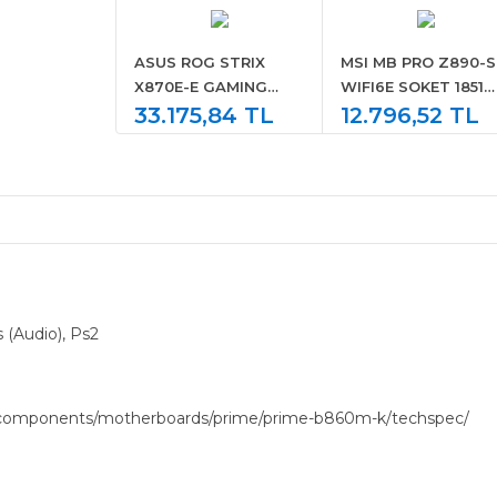
ASUS ROG STRIX
MSI MB PRO Z890-S
X870E-E GAMING
WIFI6E SOKET 1851
WIFI7 NEO AMD X870
33.175,84 TL
DDR5 8800MHZ(OC)
12.796,52 TL
AM5 DDR5 9000 HDMI
USB 20Gbps 3xM.2
2xUSB4 5x M2 USB3.2
HDMI DP 2.5G LAN
WiFi 7 + BT AURA
WIFI 6E ATX
RGB 5Gbit LAN ATX
18+2+2 Güç
Aşamaları, Çift USB4,
AIO Q-CONNECTOR
s (Audio), Ps2
-components/motherboards/prime/prime-b860m-k/techspec/