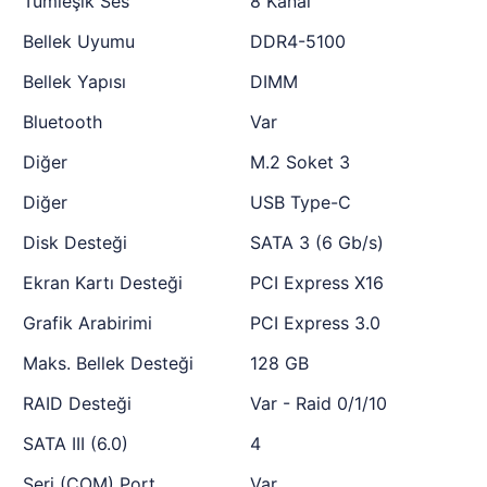
Tümleşik Ses
8 Kanal
Bellek Uyumu
DDR4-5100
Bellek Yapısı
DIMM
Bluetooth
Var
Diğer
M.2 Soket 3
Diğer
USB Type-C
Disk Desteği
SATA 3 (6 Gb/s)
Ekran Kartı Desteği
PCI Express X16
Grafik Arabirimi
PCI Express 3.0
Maks. Bellek Desteği
128 GB
RAID Desteği
Var - Raid 0/1/10
SATA III (6.0)
4
Seri (COM) Port
Var