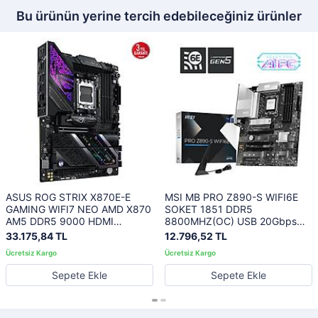
Bu ürünün yerine tercih edebileceğiniz ürünler
ASUS ROG STRIX X870E-E
MSI MB PRO Z890-S WIFI6E
GAMING WIFI7 NEO AMD X870
SOKET 1851 DDR5
AM5 DDR5 9000 HDMI
8800MHZ(OC) USB 20Gbps
2xUSB4 5x M2 USB3.2 WiFi 7 +
3xM.2 HDMI DP 2.5G LAN WIFI
33.175,84 TL
12.796,52 TL
BT AURA RGB 5Gbit LAN ATX
6E ATX
18+2+2 Güç Aşamaları, Çift
USB4, AIO Q-CONNECTOR
Sepete Ekle
Sepete Ekle