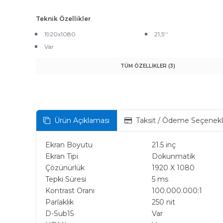
Teknik Özellikler
1920x1080
21,5''
Var
TÜM ÖZELLİKLER (3)
Ürün Açıklaması
Taksit / Ödeme Seçenekl
Ekran Boyutu
21.5 inç
Ekran Tipi
Dokunmatik
Çözünürlük
1920 X 1080
Tepki Süresi
5 ms
Kontrast Oranı
100.000.000:1
Parlaklık
250 nit
D-Sub15
Var