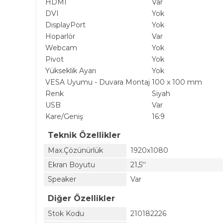
HDMI
Var
DVI
Yok
DisplayPort
Yok
Hoparlör
Var
Webcam
Yok
Pivot
Yok
Yükseklik Ayarı
Yok
VESA Uyumu - Duvara Montaj
100 x 100 mm
Renk
Siyah
USB
Var
Kare/Geniş
16:9
Teknik Özellikler
Max.Çözünürlük
1920x1080
Ekran Boyutu
21,5''
Speaker
Var
Diğer Özellikler
Stok Kodu
210182226