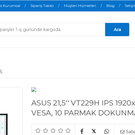
ks Kurumsal
Sipariş Takibi
Müşteri Hizmetleri
Blog
İletiş
S
ASUS 21,5'' VT229H IPS 192
VESA, 10 PARMAK DOKUNM
Satı