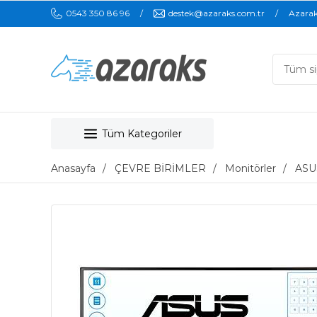
0543 350 86 96
destek@azaraks.com.tr
Azara
Tüm Kategoriler
Anasayfa
ÇEVRE BİRİMLER
Monitörler
ASU