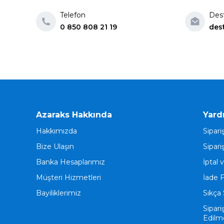
Telefon
Des
0 850 808 21 19
des
Azaraks Hakkında
Yard
Hakkımızda
Sipari
Bize Ulaşın
Sipari
Banka Hesaplarımız
İptal 
Müşteri Hizmetleri
İade 
Bayiliklerimiz
Sıkça 
Sipari
Edilm