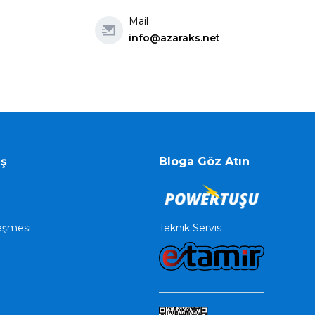
Mail
info@azaraks.net
iş
Bloga Göz Atın
Teknik Servis
leşmesi