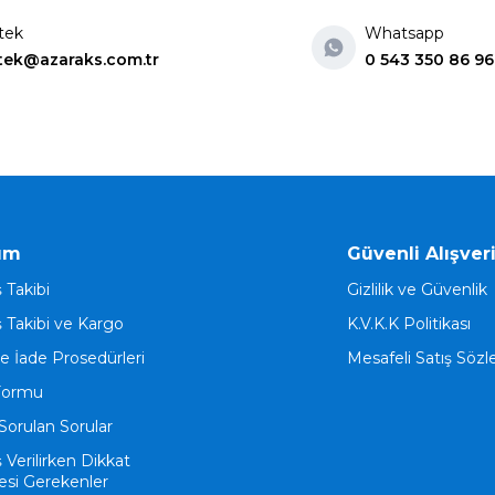
tek
Whatsapp
tek@azaraks.com.tr
0 543 350 86 96
ım
Güvenli Alışver
ş Takibi
Gizlilik ve Güvenlik
ş Takibi ve Kargo
K.V.K.K Politikası
ve İade Prosedürleri
Mesafeli Satış Söz
Formu
Sorulan Sorular
ş Verilirken Dikkat
esi Gerekenler