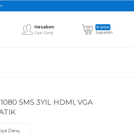
im
Hesabım
0 ürün
Üye Girişi
Sepetim
0x1080 5MS 3YIL HDMI, VGA
ATIK
cıya Danış