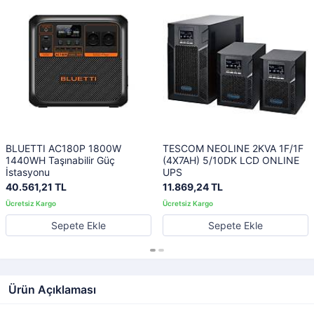
BLUETTI AC180P 1800W
TESCOM NEOLINE 2KVA 1F/1F
1440WH Taşınabilir Güç
(4X7AH) 5/10DK LCD ONLINE
İstasyonu
UPS
40.561,21 TL
11.869,24 TL
Sepete Ekle
Sepete Ekle
Ürün Açıklaması