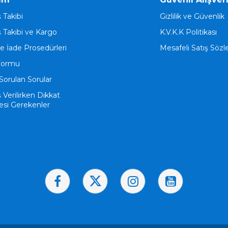
ş Takibi
Gizlilik ve Güvenlik
ş Takibi ve Kargo
K.V.K.K Politikası
ve İade Prosedürleri
Mesafeli Satış Söz
Formu
Sorulan Sorular
ş Verilirken Dikkat
esi Gerekenler