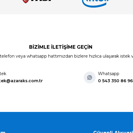
BİZİMLE İLETİŞİME GEÇİN
elefon veya whatsapp hattımızdan bizlere hızlıca ulaşarak istek ve ön
tek
Whatsapp
tek@azaraks.com.tr
0 543 350 86 96
ım
Güvenli Alışver