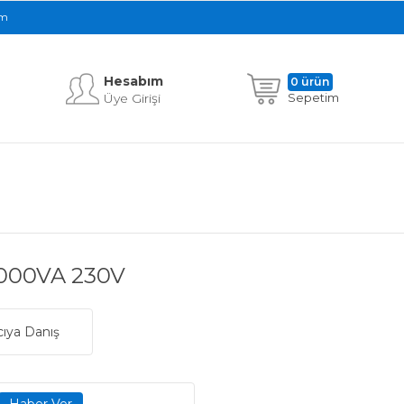
im
Hesabım
0 ürün
Üye Girişi
Sepetim
3000VA 230V
cıya Danış