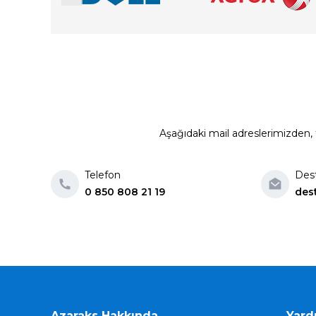
Aşağıdaki mail adreslerimizden, t
Telefon
Des
0 850 808 21 19
des
Azaraks Hakkında
Yard