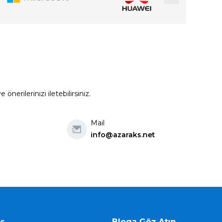
erilerinizi iletebilirsiniz.
Mail
info@azaraks.net
iş
Bloga Göz Atın