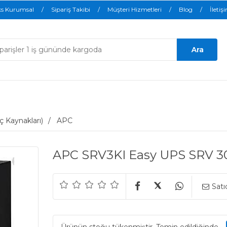
ks Kurumsal
Sipariş Takibi
Müşteri Hizmetleri
Blog
İletiş
ç Kaynakları)
APC
APC SRV3KI Easy UPS SRV 
Satı