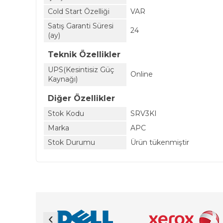
Cold Start Özelliği
VAR
Satış Garanti Süresi
24
(ay)
Teknik Özellikler
UPS(Kesintisiz Güç
Online
Kaynağı)
Diğer Özellikler
Stok Kodu
SRV3KI
Marka
APC
Stok Durumu
Ürün tükenmiştir
‹