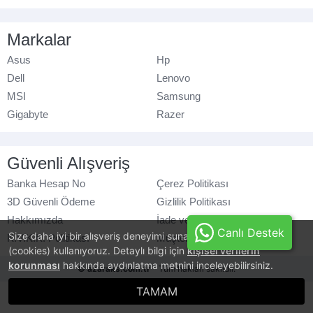
Markalar
Asus
Hp
Dell
Lenovo
MSI
Samsung
Gigabyte
Razer
Güvenli Alışveriş
Banka Hesap No
Çerez Politikası
3D Güvenli Ödeme
Gizlilik Politikası
Hakkımızda
İade ve Değişim
Canlı Destek
Size daha iyi bir alışveriş deneyimi sunabilmek için, çerezler
K.V.K.K. Politikası
Müşteri Hizmetleri
(cookies) kullanıyoruz. Detaylı bilgi için
kişisel verilerin
korunması
hakkında aydınlatma metnini inceleyebilirsiniz.
© azaraks.com.tr
- Tüm hakları saklıdır.
TAMAM