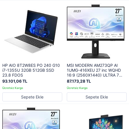
HP AIO 8T2W8ES PO 240 G10
MSI MODERN AM273QP AI
i7-1355U 32GB 512GB SSD
1UMG-416XEU 27 inc WQHD
23.8 FDOS
16:9 (2560X1440) ULTRA 7
155H 32GB DDR5 1TB SSD
93.101,06 TL
87.173,28 TL
FDOS SIYAH AIO PC
Sepete Ekle
Sepete Ekle