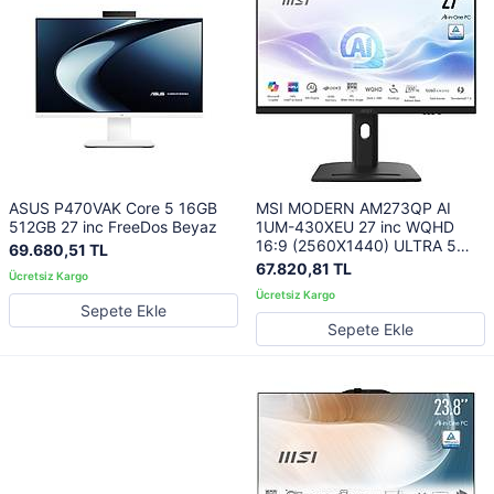
ASUS P470VAK Core 5 16GB
MSI MODERN AM273QP AI
512GB 27 inc FreeDos Beyaz
1UM-430XEU 27 inc WQHD
16:9 (2560X1440) ULTRA 5
69.680,51 TL
125H 16GB DDR5 512GB SSD
67.820,81 TL
FDOS SIYAH AIO PC
Sepete Ekle
Sepete Ekle