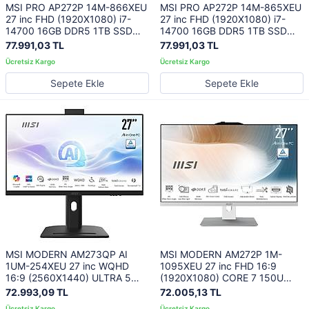
MSI PRO AP272P 14M-865XEU
MSI PRO AP272P 14M-866XEU
27 inc FHD (1920X1080) i7-
27 inc FHD (1920X1080) i7-
14700 16GB DDR5 1TB SSD
14700 16GB DDR5 1TB SSD
FDOS SIYAH AIO PC
FDOS BEYAZ AIO PC
77.991,03 TL
77.991,03 TL
Sepete Ekle
Sepete Ekle
MSI MODERN AM273QP AI
MSI MODERN AM272P 1M-
1UM-254XEU 27 inc WQHD
1095XEU 27 inc FHD 16:9
16:9 (2560X1440) ULTRA 5
(1920X1080) CORE 7 150U
125H 16GB DDR5 1TB SSD
16GB DDR5 1TB SSD FDOS
72.993,09 TL
72.005,13 TL
FDOS SIYAH AIO PC
BEYAZ AIO PC