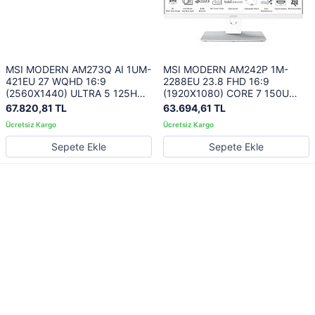
MSI MODERN AM273Q AI 1UM-
MSI MODERN AM242P 1M-
421EU 27 WQHD 16:9
2288EU 23.8 FHD 16:9
(2560X1440) ULTRA 5 125H
(1920X1080) CORE 7 150U
16GB DDR5 512GB SSD FDOS
16GB DDR5 512GB SSD FDOS
67.820,81 TL
63.694,61 TL
SIYAH AIO PC
BEYAZ AIO PC
Sepete Ekle
Sepete Ekle