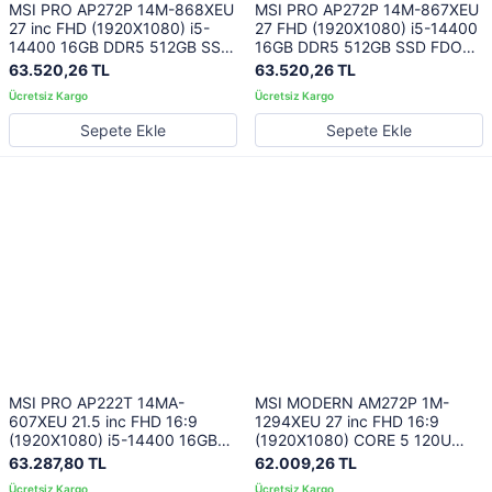
MSI PRO AP272P 14M-868XEU
MSI PRO AP272P 14M-867XEU
27 inc FHD (1920X1080) i5-
27 FHD (1920X1080) i5-14400
14400 16GB DDR5 512GB SSD
16GB DDR5 512GB SSD FDOS
BEYAZ AIO PC
SIYAH AIO PC
63.520,26 TL
63.520,26 TL
Sepete Ekle
Sepete Ekle
MSI PRO AP222T 14MA-
MSI MODERN AM272P 1M-
607XEU 21.5 inc FHD 16:9
1294XEU 27 inc FHD 16:9
(1920X1080) i5-14400 16GB
(1920X1080) CORE 5 120U
DDR5 512GB SSD FDOS
16GB DDR5 512GB SSD FDOS
63.287,80 TL
62.009,26 TL
DOKUNMATIK SIYAH AIO PC
BEYAZ AIO PC