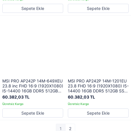
Sepete Ekle
Sepete Ekle
MSI PRO AP242P 14M-649XEU
MSI PRO AP242P 14M-1201EU
23.8 inc FHD 16:9 (1920X1080)
23.8 FHD 16:9 (1920X1080) I5-
I5-14400 16GB DDR5 512GB
14400 16GB DDR5 512GB SSD
SSD FDOS SIYAH AIO PC
FDOS BEYAZ AIO PC
60.382,03 TL
60.382,03 TL
Sepete Ekle
Sepete Ekle
1
2