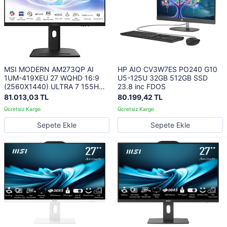
MSI MODERN AM273QP AI
HP AIO CV3W7ES PO240 G10
1UM-419XEU 27 WQHD 16:9
U5-125U 32GB 512GB SSD
(2560X1440) ULTRA 7 155H
23.8 inc FDOS
16GB DDR5 1TB SSD FDOS
81.013,03 TL
80.199,42 TL
SIYAH AIO PC
Sepete Ekle
Sepete Ekle