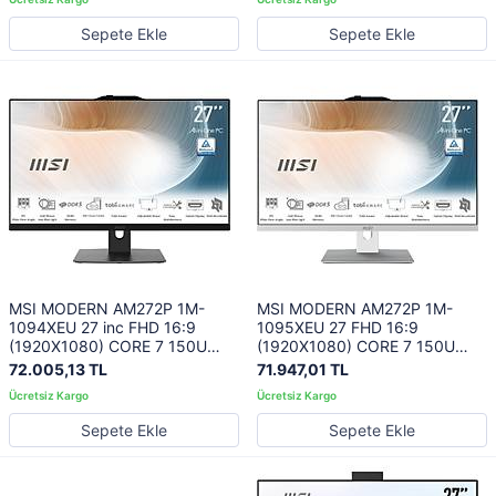
Sepete Ekle
Sepete Ekle
MSI MODERN AM272P 1M-
MSI MODERN AM272P 1M-
1094XEU 27 inc FHD 16:9
1095XEU 27 FHD 16:9
(1920X1080) CORE 7 150U
(1920X1080) CORE 7 150U
16GB DDR5 1TB SSD FDOS
16GB DDR5 1TB SSD FDOS
72.005,13 TL
71.947,01 TL
SIYAH AIO PC
BEYAZ AIO PC
Sepete Ekle
Sepete Ekle